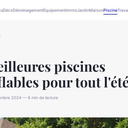
tu
Déco
Déménagement
Équipement
Immo
Jardin
Maison
Piscine
Trav
e
illeures piscines
lables pour tout l'ét
mbre 2024 — 9 min de lecture