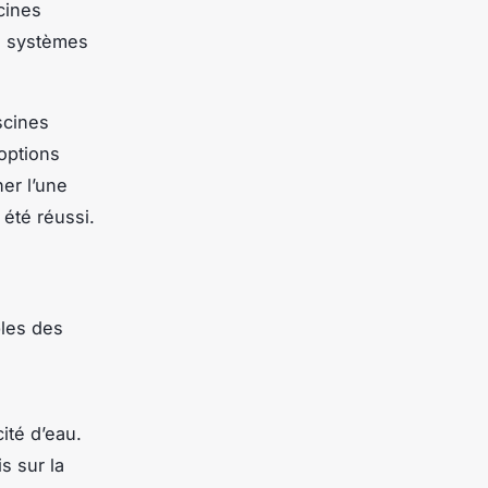
cines
 systèmes
scines
 options
ner l’une
été réussi.
les des
ité d’eau.
s sur la