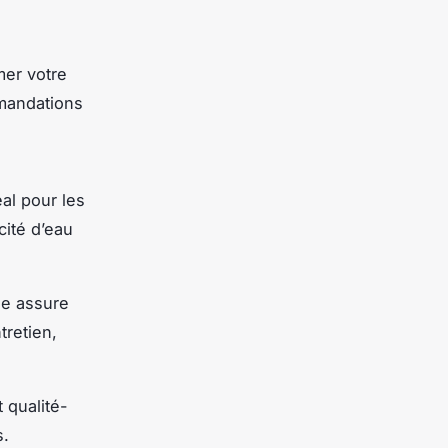
mer votre
mmandations
al pour les
ité d’eau
le assure
tretien,
t qualité-
s.