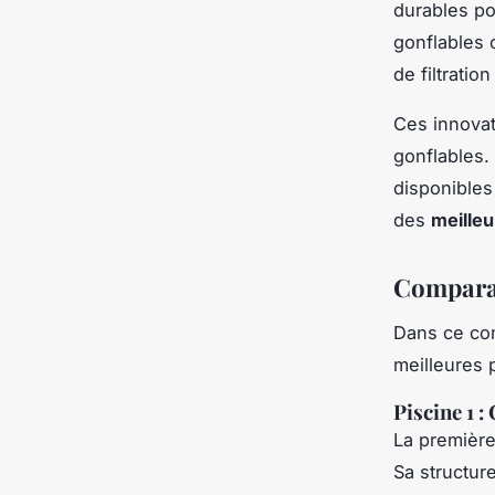
durables po
gonflables 
de filtratio
Ces innovati
gonflables.
disponibles 
des
meilleu
Comparat
Dans ce com
meilleures 
Piscine 1 :
La première
Sa structur