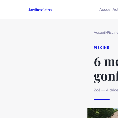
Accueil
Ac
Accueil
›
Piscin
PISCINE
6 me
gonf
Zoé — 4 déce