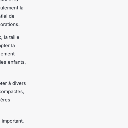
eulement la
tiel de
forations.
 la taille
pter la
alement
les enfants,
ter à divers
 compactes,
tères
 important.