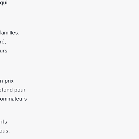
 qui
familles.
ré,
eurs
n prix
rofond pour
onsommateurs
ifs
ous.