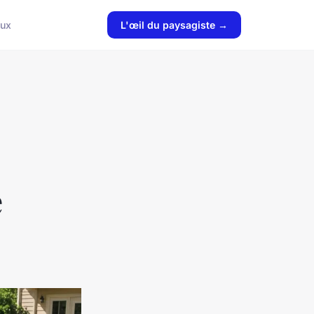
aux
L'œil du paysagiste →
é