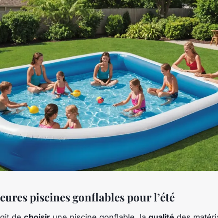
eures piscines gonflables pour l’été
agit de
choisir
une piscine gonflable, la
qualité
des matéria