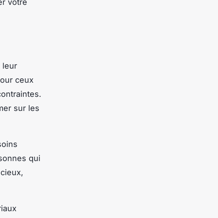
er votre
 leur
 pour ceux
ontraintes.
mer sur les
soins
rsonnes qui
acieux,
riaux