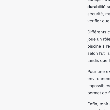
durabilité
so
sécurité, ma
vérifier que
Différents c
joue un rôl
piscine à l
selon l’uti
tandis que 
Pour une ex
environneme
impossibles
permet de 
Enfin, teni