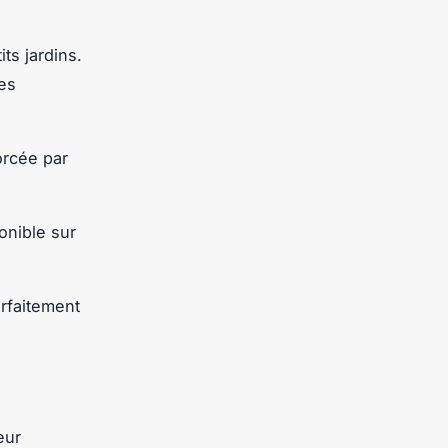
ts jardins.
es
orcée par
ponible sur
arfaitement
eur