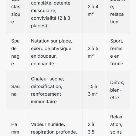
complète, détente
clas
2 à 4
e,
musculaire,
siqu
m²
relaxa
convivialité (2 à 8
e
tion
places)
Spa
Natation sur place,
Sport,
de
exercice physique
3 à 5
remis
nag
en douceur,
m²
e en
e
compacité
forme
Chaleur sèche,
Détox,
Sau
détoxification,
1,5 à
bien-
na
renforcement
3 m²
être
immunitaire
Relax
Ha
Vapeur humide,
2 à
ation,
mm
respiration profonde,
3,5
soins