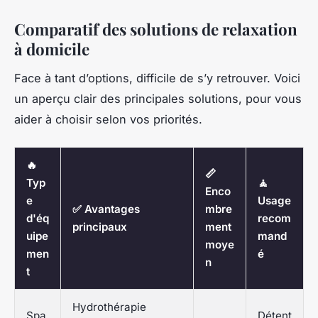
Comparatif des solutions de relaxation
à domicile
Face à tant d’options, difficile de s’y retrouver. Voici
un aperçu clair des principales solutions, pour vous
aider à choisir selon vos priorités.
🔥
📏
Typ
🧘
Enco
e
Usage
✅ Avantages
mbre
d'éq
recom
principaux
ment
uipe
mand
moye
men
é
n
t
Hydrothérapie
Spa
Détent