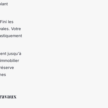
lant
ini les
vales. Votre
rastiquement
ent jusqu'à
 immobilier
préserve
ones
travaux