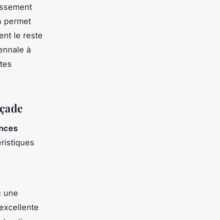
tissement
n permet
nt le reste
cennale à
ntes
açade
nces
ristiques
c une
excellente