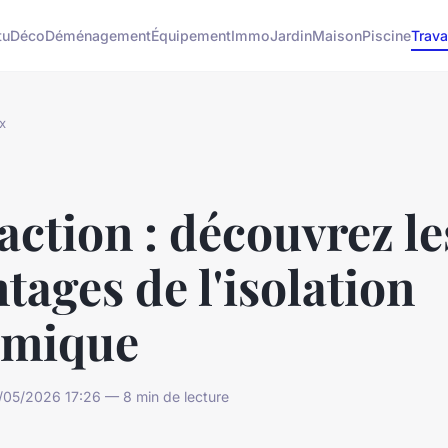
tu
Déco
Déménagement
Équipement
Immo
Jardin
Maison
Piscine
Trav
x
ction : découvrez le
tages de l'isolation
rmique
/05/2026 17:26 — 8 min de lecture