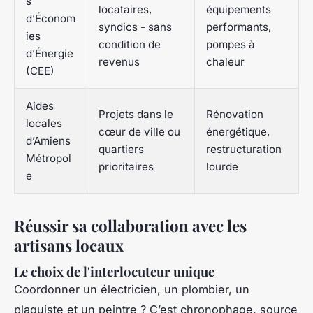
s
locataires,
équipements
d’Économ
syndics - sans
performants,
ies
condition de
pompes à
d’Énergie
revenus
chaleur
(CEE)
Aides
Projets dans le
Rénovation
locales
cœur de ville ou
énergétique,
d’Amiens
quartiers
restructuration
Métropol
prioritaires
lourde
e
Réussir sa collaboration avec les
artisans locaux
Le choix de l'interlocuteur unique
Coordonner un électricien, un plombier, un
plaquiste et un peintre ? C’est chronophage, source